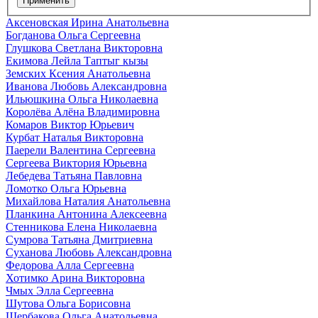
Применить
Аксеновская Ирина Анатольевна
Богданова Ольга Сергеевна
Глушкова Светлана Викторовна
Екимова Лейла Таптыг кызы
Земских Ксения Анатольевна
Иванова Любовь Александровна
Ильюшкина Ольга Николаевна
Королёва Алёна Владимировна
Комаров Виктор Юрьевич
Курбат Наталья Викторовна
Паерели Валентина Сергеевна
Сергеева Виктория Юрьевна
Лебедева Татьяна Павловна
Ломотко Ольга Юрьевна
Михайлова Наталия Анатольевна
Планкина Антонина Алексеевна
Стенникова Елена Николаевна
Сумрова Татьяна Дмитриевна
Суханова Любовь Александровна
Федорова Алла Сергеевна
Хотимко Арина Викторовна
Чмых Элла Сергеевна
Шутова Ольга Борисовна
Щербакова Ольга Анатольевна