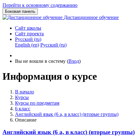
Перейти к основному содержанию
Боковая панель
Дистанционное обучение
Сайт школы
Сайт проекта
Русский ‎(ru)‎
English ‎(en)‎
Русский ‎(ru)‎
Вы не вошли в систему (
Вход
)
Информация о курсе
В начало
Курсы
Курсы по предметам
6 класс
Английский язык (6 а, в класс) (вторые группы)
Описание
Английский язык (6 а, в класс) (вторые группы)